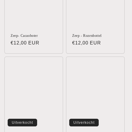
Zeep- Cacaoboter
Zeep - Rozenbottel
Normale
€12,00 EUR
Normale
€12,00 EUR
prijs
prijs
Uitverkocht
Uitverkocht