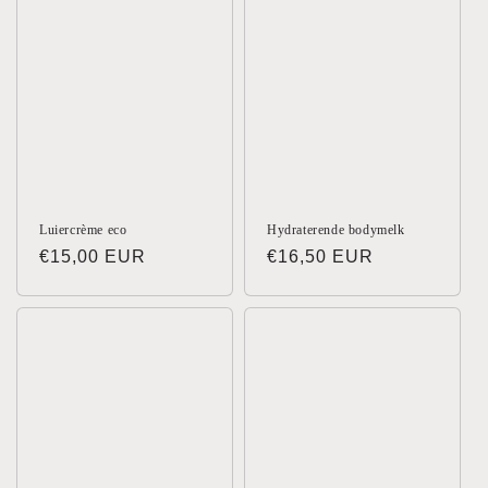
:
Luiercrème eco
Hydraterende bodymelk
Normale
€15,00 EUR
Normale
€16,50 EUR
prijs
prijs