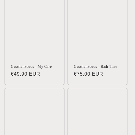
Geschenkdoos - My Care
Geschenkdoos - Bath Time
Normale
€49,90 EUR
Normale
€75,00 EUR
prijs
prijs