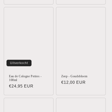
prijs
Uitverkocht
Eau de Cologne Petites -
Zeep - Goudsbloem
100ml
Normale
€12,00 EUR
Normale
€24,95 EUR
prijs
prijs