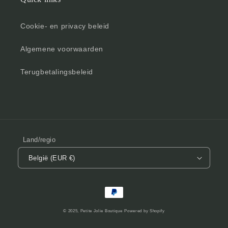
Cookie- en privacy beleid
Algemene voorwaarden
Terugbetalingsbeleid
Land/regio
België (EUR €)
Betaalmethoden
© 2025,
Petite Jolie Boutique
Powered by Shopify