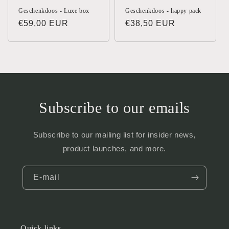
Geschenkdoos - Luxe box
Geschenkdoos - happy pack
Normale
€59,00 EUR
Normale
€38,50 EUR
prijs
prijs
Subscribe to our emails
Subscribe to our mailing list for insider news,
product launches, and more.
E‑mail
Quick links