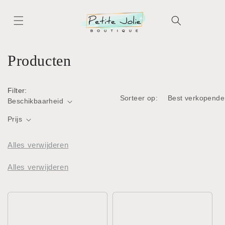
Meteen
naar de
content
C
Producten
o
Filter:
l
Sorteer op:
Beschikbaarheid
l
Prijs
e
Alles verwijderen
c
Alles verwijderen
t
i
e