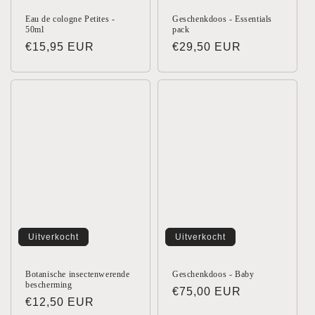
Eau de cologne Petites -
Geschenkdoos - Essentials
50ml
pack
Normale
€15,95 EUR
Normale
€29,50 EUR
prijs
prijs
Uitverkocht
Uitverkocht
Botanische insectenwerende
Geschenkdoos - Baby
bescherming
Normale
€75,00 EUR
Normale
€12,50 EUR
prijs