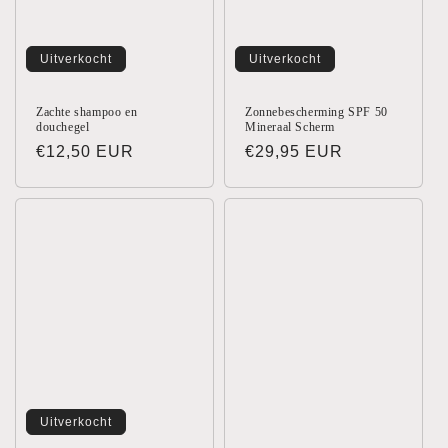
Uitverkocht
Uitverkocht
Zachte shampoo en
Zonnebescherming SPF 50
douchegel
Mineraal Scherm
Normale
€12,50 EUR
Normale
€29,95 EUR
prijs
prijs
Uitverkocht