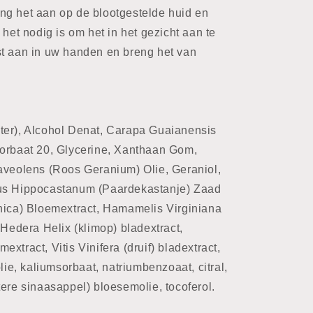
ng het aan op de blootgestelde huid en
 het nodig is om het in het gezicht aan te
st aan in uw handen en breng het van
ter), Alcohol Denat, Carapa Guaianensis
sorbaat 20, Glycerine, Xanthaan Gom,
aveolens (Roos Geranium) Olie, Geraniol,
lus Hippocastanum (Paardekastanje) Zaad
rnica) Bloemextract, Hamamelis Virginiana
 Hedera Helix (klimop) bladextract,
xtract, Vitis Vinifera (druif) bladextract,
olie, kaliumsorbaat, natriumbenzoaat, citral,
tere sinaasappel) bloesemolie, tocoferol.