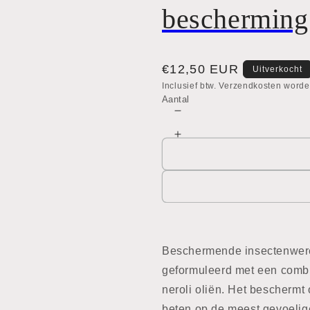
bescherming
Normale
€12,50 EUR
Uitverkocht
prijs
Inclusief btw. Verzendkosten worde
Aantal
Aantal
verlagen
Aantal
voor
verhogen
Botanische
voor
insectenwerende
Botanische
bescherming
insectenwerende
bescherming
Beschermende insectenwere
geformuleerd met een combi
neroli oliën. Het beschermt 
beten op de meest gevoeli