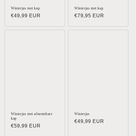
Winterjas met kap
Winterjas met kap
Normale
€49,99 EUR
Normale
€79,95 EUR
prijs
prijs
Winterjas met afneembare
Winterjas
kap
Normale
€49,99 EUR
Normale
€59,99 EUR
prijs
prijs