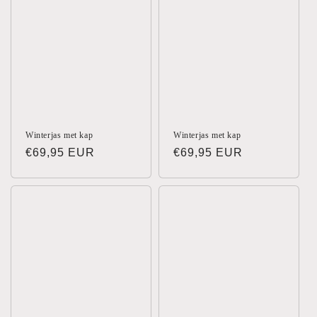
Winterjas met kap
Winterjas met kap
Normale
€69,95 EUR
Normale
€69,95 EUR
prijs
prijs