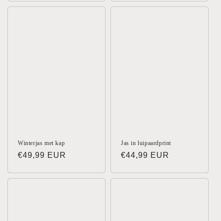
Winterjas met kap
Jas in luipaardprint
Normale
€49,99 EUR
Normale
€44,99 EUR
prijs
prijs