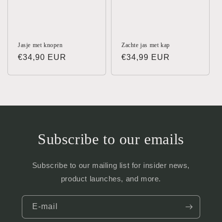
Jasje met knopen
Zachte jas met kap
Normale
€34,90 EUR
Normale
€34,99 EUR
prijs
prijs
Subscribe to our emails
Subscribe to our mailing list for insider news,
product launches, and more.
E‑mail