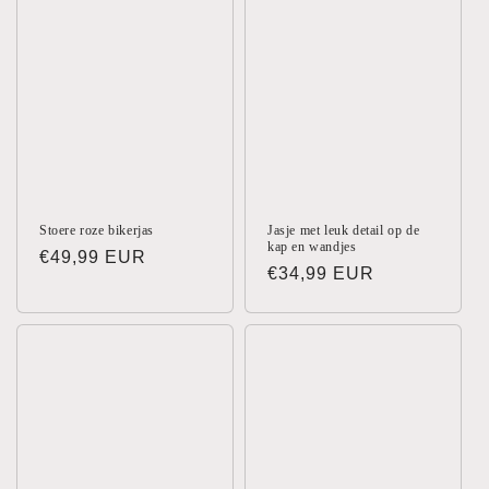
:
Stoere roze bikerjas
Jasje met leuk detail op de
kap en wandjes
Normale
€49,99 EUR
Normale
€34,99 EUR
prijs
prijs