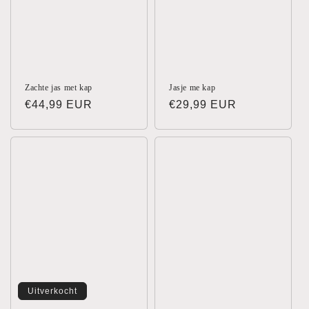
Zachte jas met kap
Jasje me kap
Normale
€44,99 EUR
Normale
€29,99 EUR
prijs
prijs
Uitverkocht