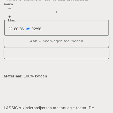
prijs
Aantal
Aantal
verlagen
Aantal
Maat
voor
verhogen
Badjas
80/86
92/98
voor
Badjas
Aan winkelwagen toevoegen
Materiaal:
100% katoen
LÄSSIG's kinderbadjassen met snuggle-factor: De