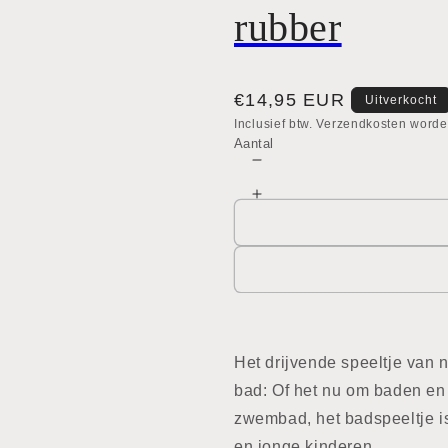
rubber
Normale
€14,95 EUR
Uitverkocht
prijs
Inclusief btw. Verzendkosten worde
Aantal
Aantal
verlagen
Aantal
voor
verhogen
Badspeeltje
voor
Eend
Badspeeltje
-
Eend
Natuurlijk
-
rubber
Natuurlijk
rubber
Het drijvende speeltje van 
bad: Of het nu om baden en 
zwembad, het badspeeltje i
en jonge kinderen.