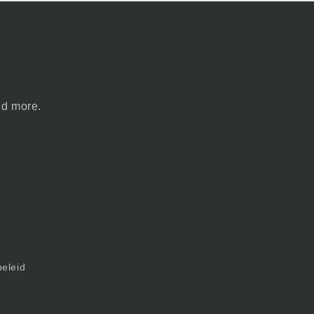
nd more.
beleid