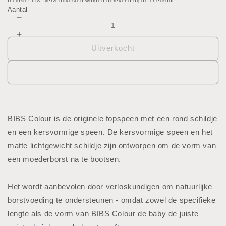
prijs
Inclusief btw. Verzendkosten worden berekend bij de checkout.
Aantal
Aantal
verlagen
Aantal
voor
verhogen
Uitverkocht
BIBS
voor
speen
BIBS
-
speen
T3
-
-
T3
2
-
pcs
BIBS Colour is de originele fopspeen met een rond schildje
2
en een kersvormige speen. De kersvormige speen en het
pcs
matte lichtgewicht schildje zijn ontworpen om de vorm van
een moederborst na te bootsen.
Het wordt aanbevolen door verloskundigen om natuurlijke
borstvoeding te ondersteunen - omdat zowel de specifieke
lengte als de vorm van BIBS Colour de baby de juiste