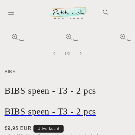
Meteen
naar de
content
Ga direct naar
productinformatie
Media
Media
Me
1
2
3
openen
openen
op
van
1
/
3
in
in
in
modaal
modaal
mo
BIBS
BIBS speen - T3 - 2 pcs
BIBS speen - T3 - 2 pcs
Normale
€9,95 EUR
Uitverkocht