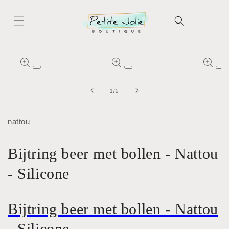
Meteen
naar de
content
Ga direct naar
productinformatie
Media
Media
Me
1
2
3
openen
openen
op
van
1
/
5
in
in
in
modaal
modaal
mo
nattou
Bijtring beer met bollen - Nattou
- Silicone
Bijtring beer met bollen - Nattou
- Silicone