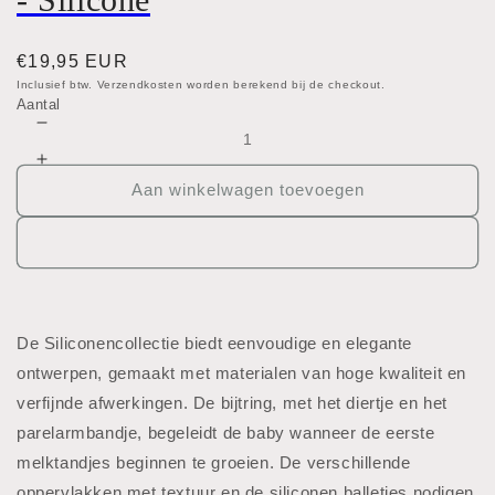
Normale
€19,95 EUR
prijs
Inclusief btw. Verzendkosten worden berekend bij de checkout.
Aantal
Aantal
verlagen
Aantal
voor
verhogen
Aan winkelwagen toevoegen
Bijtring
voor
beer
Bijtring
met
beer
bollen
met
-
bollen
Nattou
-
-
De Siliconencollectie biedt eenvoudige en elegante
Nattou
Silicone
ontwerpen, gemaakt met materialen van hoge kwaliteit en
-
Silicone
verfijnde afwerkingen. De bijtring, met het diertje en het
parelarmbandje, begeleidt de baby wanneer de eerste
melktandjes beginnen te groeien. De verschillende
oppervlakken met textuur en de siliconen balletjes nodigen