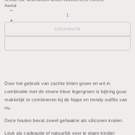
prijs
Inclusief btw. Verzendkosten worden berekend bij de checkout.
Aantal
Aantal
verlagen
Aantal
voor
verhogen
Uitverkocht
Bijtring
voor
-
Bijtring
Guus
-
Guus
Door het gebruik van zachte tinten groen en wit in
combinatie met de stoere kleur legergroen is bijtring guus
makkelijk te combineren bij de hippe en trendy outfits van
nu.
Deze houten bevat zowel gehaakte als siliconen kralen.
Leuk als cadeautje of natuurlijk voor je eigen kindje!