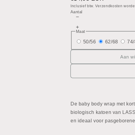
prijs
Inclusief btw. Verzendkosten worde
Aantal
Aantal
verlagen
Aantal
voor
Maat
verhogen
Body
voor
50/56
62/68
74/
Body
Aan w
De baby body wrap met kor
biologisch katoen van LASS
en ideaal voor pasgeborene