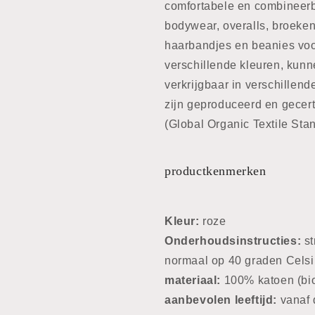
comfortabele en combineerb
bodywear, overalls, broeken
haarbandjes en beanies voor
verschillende kleuren, kunn
verkrijgbaar in verschillend
zijn geproduceerd en gecert
(Global Organic Textile Sta
productkenmerken
Kleur:
roze
Onderhoudsinstructies:
st
normaal op 40 graden Cels
materiaal:
100% katoen (bio
aanbevolen leeftijd:
vanaf 