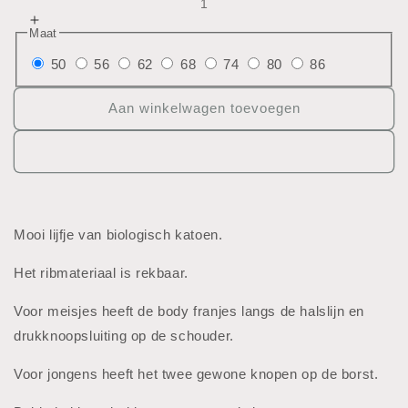
verlagen
Aantal
Maat
voor
verhogen
Body
50
56
62
68
74
80
86
voor
met
Body
lange
met
Aan winkelwagen toevoegen
mouwen
lange
mouwen
Mooi lijfje van biologisch katoen.
Het ribmateriaal is rekbaar.
Voor meisjes heeft de body franjes langs de halslijn en
drukknoopsluiting op de schouder.
Voor jongens heeft het twee gewone knopen op de borst.