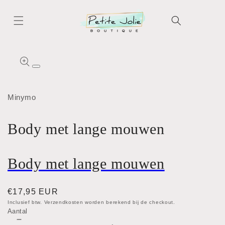
Meteen
naar de
content
Ga direct naar
productinformatie
Media
1
openen
in
Minymo
modaal
Body met lange mouwen
Body met lange mouwen
Normale
€17,95 EUR
prijs
Inclusief btw. Verzendkosten worden berekend bij de checkout.
Aantal
Aantal