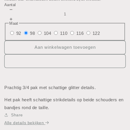
prijs
Aantal
Aantal
verlagen
Aantal
Maat
voor
verhogen
Broekpak
92
98
104
110
116
122
voor
Broekpak
Aan winkelwagen toevoegen
Prachtig 3/4 pak met schattige glitter details.
Het pak heeft schattige strikdetails op beide schouders en
bandjes rond de taille.
Share
Alle details bekijken