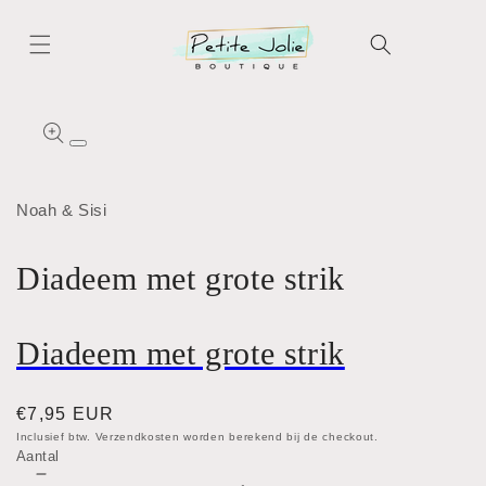
Meteen
naar de
content
Ga direct naar
productinformatie
Media
1
openen
in
Noah & Sisi
modaal
Diadeem met grote strik
Diadeem met grote strik
Normale
€7,95 EUR
prijs
Inclusief btw. Verzendkosten worden berekend bij de checkout.
Aantal
Aantal