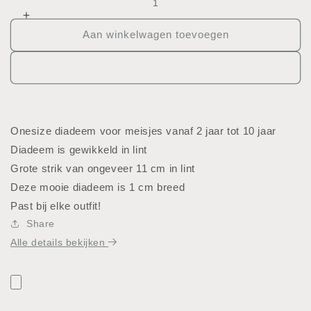
verlagen
Aantal
voor
verhogen
Aan winkelwagen toevoegen
Diadeem
voor
met
Diadeem
grote
met
strik
grote
strik
Onesize diadeem voor meisjes vanaf 2 jaar tot 10 jaar
Diadeem is gewikkeld in lint
Grote strik van ongeveer 11 cm in lint
Deze mooie diadeem is 1 cm breed
Past bij elke outfit!
Share
Alle details bekijken