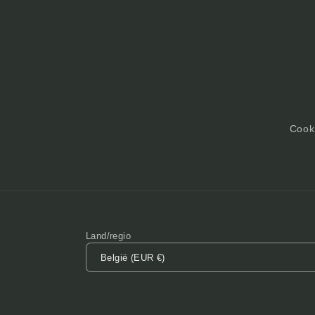
Cooki
Land/regio
België (EUR €)