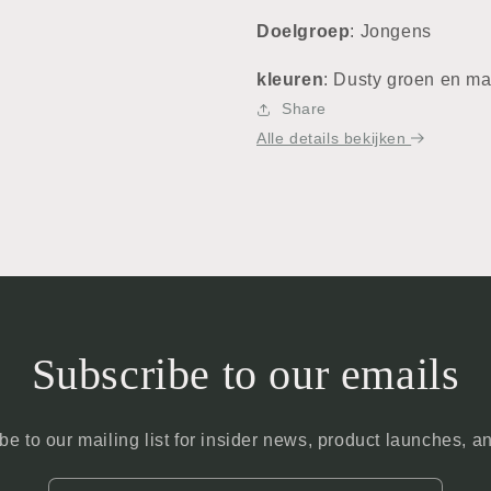
Doelgroep
: Jongens
kleuren
: Dusty groen en m
Share
Alle details bekijken
Subscribe to our emails
be to our mailing list for insider news, product launches, a