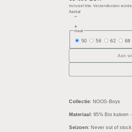
prijs
Inclusief btw. Verzendkosten worde
Aantal
Aantal
verlagen
Aantal
voor
maat
verhogen
3-
voor
50
56
62
68
delig
3-
setje
delig
Aan w
setje
Collectie
: NOOS-Boys
Materiaal
: 95% Bio katoen 
Seizoen
: Never out of stock