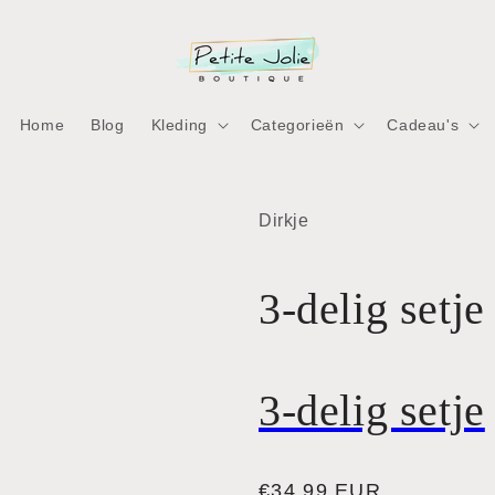
Home
Blog
Kleding
Categorieën
Cadeau's
ia
Dirkje
nen
aal
3-delig setje
3-delig setje
Normale
€34,99 EUR