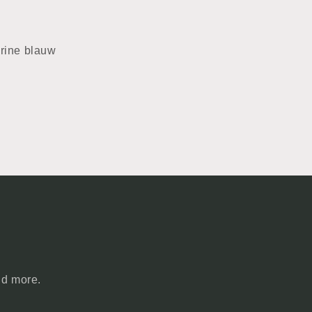
arine blauw
nd more.