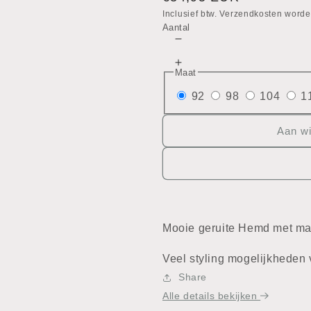
prijs
Inclusief btw. Verzendkosten worde
Aantal
Aantal
verlagen
Aantal
voor
Maat
verhogen
Geruite
voor
92
98
104
1
hemd
Geruite
hemd
Aan w
Mooie geruite Hemd met ma
Veel styling mogelijkheden 
Share
Alle details bekijken