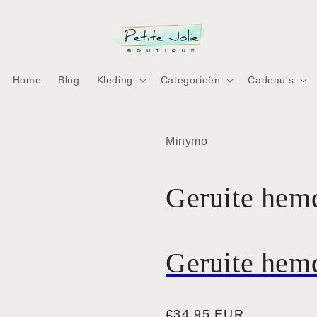
Home
Blog
Kleding
Categorieën
Cadeau's
Minymo
Geruite hem
Geruite hem
Normale
€34,95 EUR