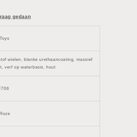
graag gedaan
Toys
tof wielen, blanke urethaancoating, massief
, verf op waterbasis, hout
F708
 Roze