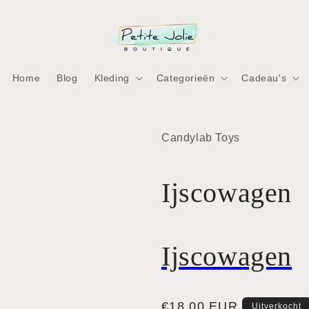
Home
Blog
Kleding
Categorieën
Cadeau's
ia
Candylab Toys
nen
aal
Ijscowagen
Ijscowagen
Normale
€18,00 EUR
Uitverkocht