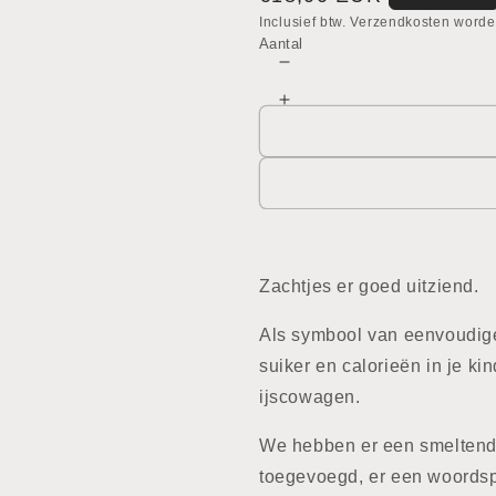
prijs
Inclusief btw. Verzendkosten worde
Aantal
Aantal
verlagen
Aantal
voor
verhogen
Ijscowagen
voor
Ijscowagen
Zachtjes er goed uitziend.
Als symbool van eenvoudige
suiker en calorieën in je kin
ijscowagen.
We hebben er een smeltend
toegevoegd, er een woordspe