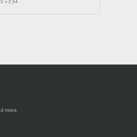
81 x 2,54
nd more.