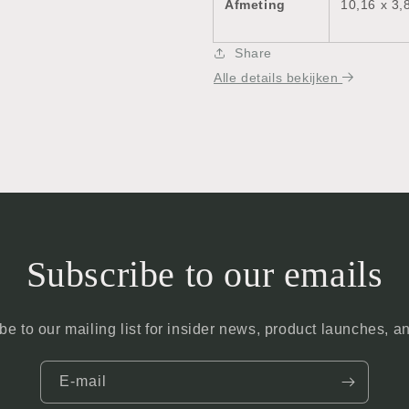
Afmeting
10,16 x 3,
Share
Alle details bekijken
Subscribe to our emails
be to our mailing list for insider news, product launches, a
E‑mail