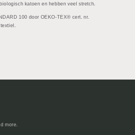
biologisch katoen en hebben veel stretch.
ANDARD 100 door OEKO-TEX® cert. nr.
extiel.
nd more.