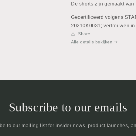
De shorts zijn gemaakt van 
Gecertificeerd volgens ST
20210K0031; vertrouwen in t
Share
Alle details bekijken
Subscribe to our emails
be to our mailing list for insider news, product launches, a