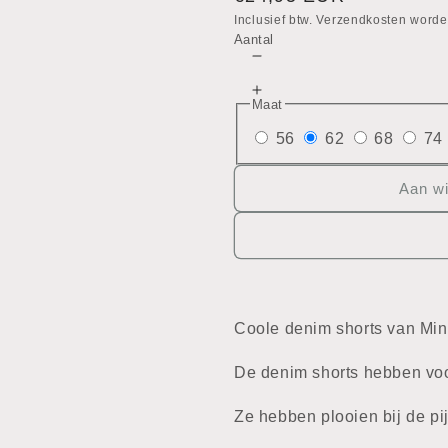
prijs
Inclusief btw. Verzendkosten worde
Aantal
Aantal
verlagen
Aantal
voor
Maat
verhogen
Jeans
voor
56
62
68
74
short
Jeans
short
Aan w
Coole denim shorts van Mi
De denim shorts hebben voo
Ze hebben plooien bij de pij