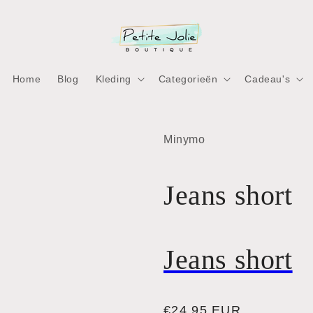
Home
Blog
Kleding
Categorieën
Cadeau's
ia
Minymo
nen
aal
Jeans short
Jeans short
Normale
€24,95 EUR