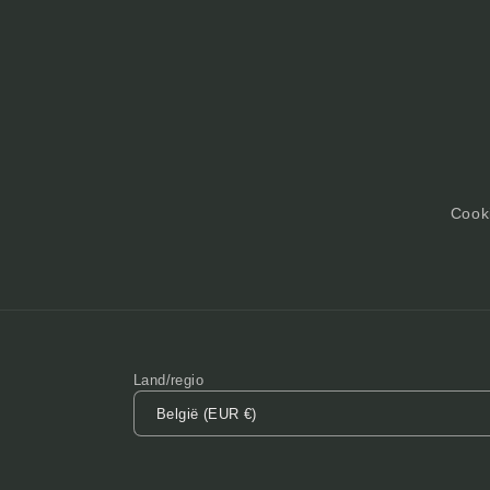
Cooki
Land/regio
België (EUR €)