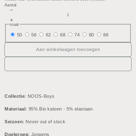
prijs
Aantal
Aantal
verlagen
Aantal
maat
voor
verhogen
Jogging
50
56
62
68
74
80
86
voor
broek
Jogging
broek
Aan winkelwagen toevoegen
Collectie
: NOOS-Boys
Materiaal
: 95% Bio katoen - 5% elastaan
Seizoen
: Never out of stock
Doelgroep
: Jongens