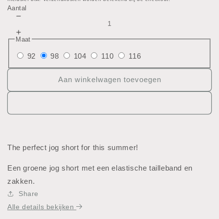
prijs
Aantal
Aantal
verlagen
Aantal
Maat
voor
verhogen
Jogging
92
98
104
110
116
voor
short
Jogging
short
Aan winkelwagen toevoegen
The perfect jog short for this summer!
Een groene jog short met een elastische tailleband en
zakken.
Share
Alle details bekijken