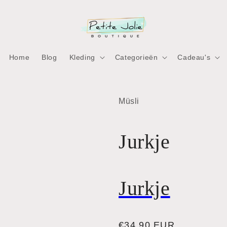
Home
Blog
Kleding
Categorieën
Cadeau's
ia
Müsli
ia
nen
nen
aal
Jurkje
aal
Jurkje
Normale
€34,90 EUR