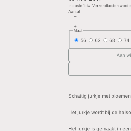
prijs
Inclusief btw. Verzendkosten worde
Aantal
Aantal
verlagen
Aantal
voor
Maat
verhogen
Jurkje
voor
56
62
68
74
Jurkje
Aan w
Schattig jurkje met bloemen
Het jurkje wordt bij de ha
Het jurkje is gemaakt in een