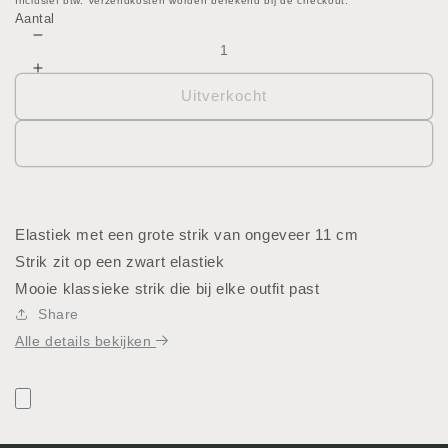
prijs
Inclusief btw. Verzendkosten worden berekend bij de checkout.
Aantal
Aantal
verlagen
Aantal
voor
verhogen
Uitverkocht
Klassiek
voor
groot
Klassiek
elastiek
groot
strik
elastiek
strik
Elastiek met een grote strik van ongeveer 11 cm
Strik zit op een zwart elastiek
Mooie klassieke strik die bij elke outfit past
Share
Alle details bekijken