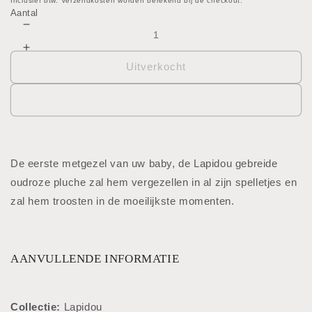
prijs
Inclusief btw. Verzendkosten worden berekend bij de checkout.
Aantal
Aantal
verlagen
Aantal
voor
verhogen
Uitverkocht
Knuffel
voor
-
Knuffel
Lapidou
-
-
Lapidou
Konijn
-
Konijn
De eerste metgezel van uw baby, de Lapidou gebreide
oudroze pluche zal hem vergezellen in al zijn spelletjes en
zal hem troosten in de moeilijkste momenten.
AANVULLENDE INFORMATIE
Collectie:
Lapidou