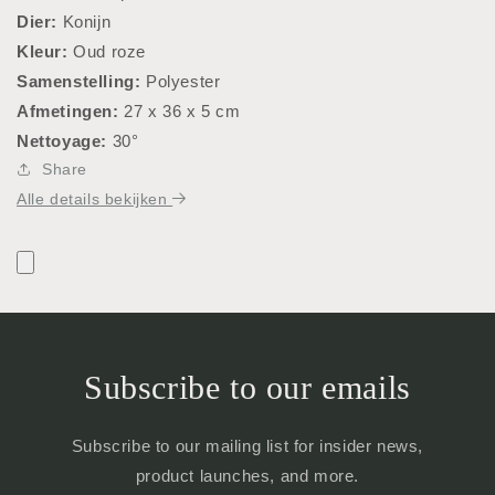
Dier:
Konijn
Kleur:
Oud roze
Samenstelling:
Polyester
Afmetingen:
27 x 36 x 5 cm
Nettoyage:
30°
Share
Alle details bekijken
Subscribe to our emails
Subscribe to our mailing list for insider news,
product launches, and more.