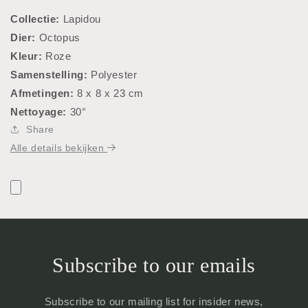
Collectie:
Lapidou
Dier:
Octopus
Kleur:
Roze
Samenstelling:
Polyester
Afmetingen:
8 x 8 x 23 cm
Nettoyage:
30°
Share
Alle details bekijken
Subscribe to our emails
Subscribe to our mailing list for insider news,