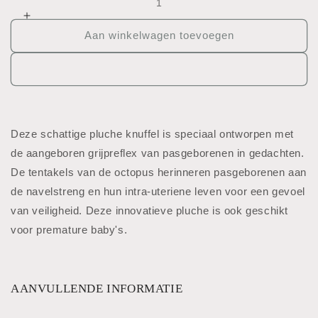
verlagen
Aantal
voor
verhogen
Aan winkelwagen toevoegen
Knuffel
voor
-
Knuffel
Lapidou
-
-
Lapidou
Octopus
-
Octopus
Deze schattige pluche knuffel is speciaal ontworpen met
de aangeboren grijpreflex van pasgeborenen in gedachten.
De tentakels van de octopus herinneren pasgeborenen aan
de navelstreng en hun intra-uteriene leven voor een gevoel
van veiligheid. Deze innovatieve pluche is ook geschikt
voor premature baby's.
AANVULLENDE INFORMATIE