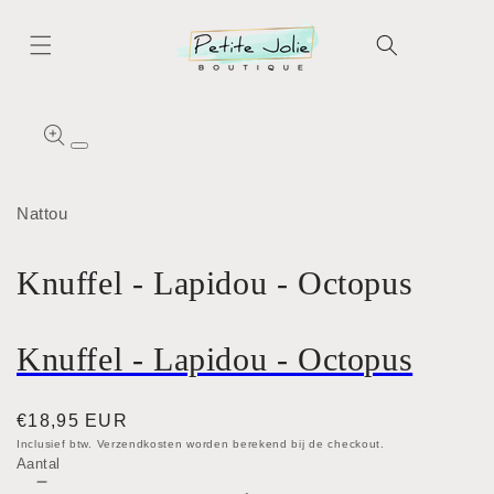
Meteen
naar de
content
Ga direct naar
productinformatie
Media
1
openen
in
Nattou
modaal
Knuffel - Lapidou - Octopus
Knuffel - Lapidou - Octopus
Normale
€18,95 EUR
prijs
Inclusief btw. Verzendkosten worden berekend bij de checkout.
Aantal
Aantal