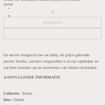
prijs
Inclusief btw. Verzendkosten worden berekend bij de checkout.
Aantal
Aantal
verlagen
Aantal
voor
verhogen
Uitverkocht
Knuffel
voor
-
Knuffel
Tembo
-
-
Tembo
Olifant
-
Olifant
De eerste metgezel van uw baby, de grijze gebreide
pluche Tembo, zal hem vergezellen in al zijn spelletjes en
zal hem troosten op de momenten van kleine verdrietjes.
AANVULLENDE INFORMATIE
Collectie:
Tembo
Dier:
Olifant