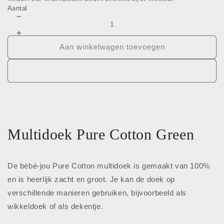
prijs
Aantal
Aantal
verlagen
Aantal
voor
verhogen
Aan winkelwagen toevoegen
Tetradoek
voor
-
Tetradoek
Pure
-
Cotton
Pure
-
Cotton
Green
-
Green
Multidoek Pure Cotton Green
De bébé-jou Pure Cotton multidoek is gemaakt van 100%
en is heerlijk zacht en groot. Je kan de doek op
verschillende manieren gebruiken, bijvoorbeeld als
wikkeldoek of als dekentje.