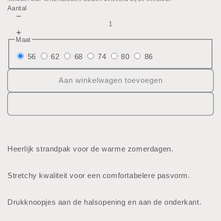
prijs
Aantal
Aantal
verlagen
Aantal
Maat
voor
verhogen
Kort
56
62
68
74
80
86
voor
Kruipppakje
Kort
Kruipppakje
Aan winkelwagen toevoegen
Heerlijk strandpak voor de warme zomerdagen.
Stretchy kwaliteit voor een comfortabelere pasvorm.
Drukknoopjes aan de halsopening en aan de onderkant.