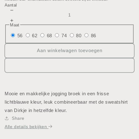
prijs
Aantal
Aantal
verlagen
Aantal
Maat
voor
verhogen
Licht
56
62
68
74
80
86
voor
blauwe
Licht
jogging
blauwe
Aan winkelwagen toevoegen
broek
jogging
broek
Mooie en makkelijke jogging broek in een frisse
lichtblauwe kleur, leuk combineerbaar met de sweatshirt
van Dirkje in hetzelfde kleur.
Share
Alle details bekijken