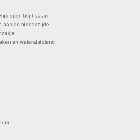
ijk open blijft staan
n aan de binnenzijde
nzakje
aken en waterafstotend
0 cm