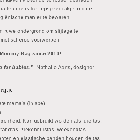
ra feature is het fopspeenzakje, om de
ygiënische manier te bewaren.
een ruwe ondergrond om slijtage te
p met scherpe voorwerpen.
l Mommy Bag since 2016!
o for babies.
”
- Nathalie Aerts, designer
rijtje
ste mama's (in spe)
n
genheid. Kan gebruikt worden als luiertas,
trandtas, ziekenhuistas, weekendtas, ...
enten en elastische banden houden de tas