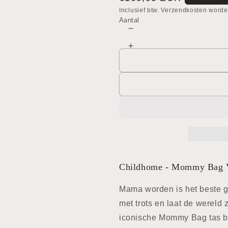
aal
prijs
Inclusief btw. Verzendkosten worde
Aantal
Aantal
verlagen
Aantal
voor
verhogen
Mommy
voor
Bag
Mommy
verzorgingstas
Bag
verzorgingstas
Childhome - Mommy Bag Ve
Mama worden is het beste 
met trots en laat de wereld 
iconische Mommy Bag tas be