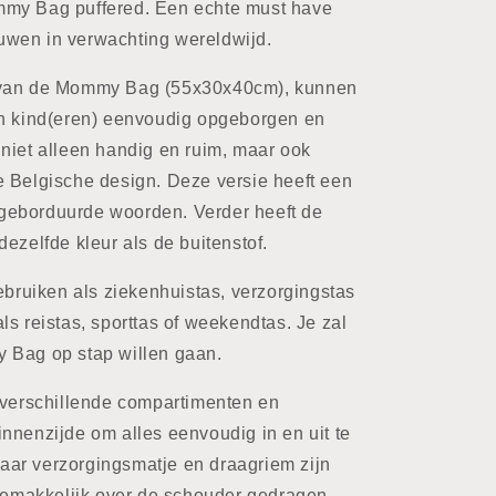
mmy Bag puffered. Een echte must have
wen in verwachting wereldwijd.
 van de Mommy Bag (55x30x40cm), kunnen
en kind(eren) eenvoudig opgeborgen en
niet alleen handig en ruim, maar ook
e Belgische design. Deze versie heeft een
de geborduurde woorden. Verder heeft de
ezelfde kleur als de buitenstof.
gebruiken als ziekenhuistas, verzorgingstas
ls reistas, sporttas of weekendtas. Je zal
 Bag op stap willen gaan.
 verschillende compartimenten en
nnenzijde om alles eenvoudig in en uit te
ar verzorgingsmatje en draagriem zijn
 gemakkelijk over de schouder gedragen