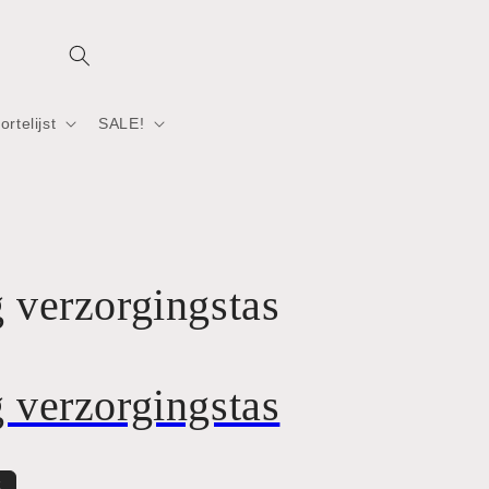
rtelijst
SALE!
verzorgingstas
verzorgingstas
t