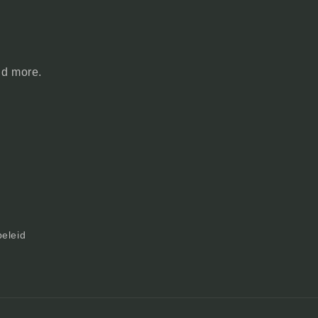
nd more.
beleid