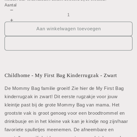
prijs
Aantal
Aantal
verlagen
Aantal
voor
verhogen
Aan winkelwagen toevoegen
My
voor
first
My
bag
first
rugzak
bag
rugzak
Childhome - My First Bag Kinderrugzak - Zwart
De Mommy Bag familie groeit! Zie hier de My First Bag
kinderrugzak in zwart! Dit eerste rugzakje voor jouw
kleintje past bij de grote Mommy Bag van mama. Het
grootste vak is groot genoeg voor een broodtrommel en
drinkbusje en in het kleine vak kan je kindje nog zijn/haar
favoriete spulletjes meenemen. De afneembare en