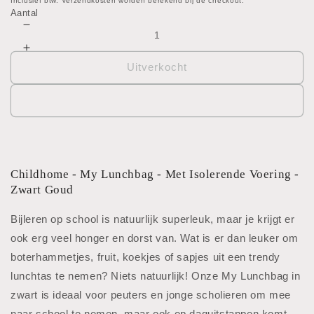
prijs
Inclusief btw. Verzendkosten worden berekend bij de checkout.
Aantal
Aantal
verlagen
Aantal
voor
verhogen
Uitverkocht
My
voor
lunchbag
My
lunchbag
Childhome - My Lunchbag - Met Isolerende Voering -
Zwart Goud
Bijleren op school is natuurlijk superleuk, maar je krijgt er
ook erg veel honger en dorst van. Wat is er dan leuker om
boterhammetjes, fruit, koekjes of sapjes uit een trendy
lunchtas te nemen? Niets natuurlijk! Onze My Lunchbag in
zwart is ideaal voor peuters en jonge scholieren om mee
naar school te nemen, maar ook op daguitstappen komt