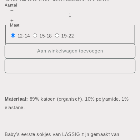
prijs
Aantal
Aantal
verlagen
Aantal
Maat
voor
verhogen
Newborn
12-14
15-18
19-22
voor
sokken
Newborn
-
sokken
Aan winkelwagen toevoegen
3pcs
-
3pcs
Mate
riaal:
89% katoen (organisch), 10% polyamide, 1%
elastane.
Baby's eerste sokjes van LÄSSIG zijn gemaakt van