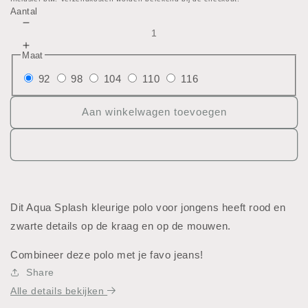
prijs
Aantal
Aantal
verlagen
Aantal
Maat
voor
verhogen
Polo
92
98
104
110
116
voor
Polo
Aan winkelwagen toevoegen
Dit Aqua Splash kleurige polo voor jongens heeft rood en
zwarte details op de kraag en op de mouwen.
Combineer deze polo met je favo jeans!
Share
Alle details bekijken