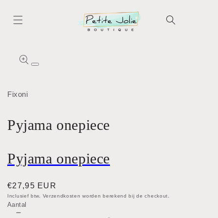
Meteen
naar de
content
Ga direct naar
productinformatie
Media
1
openen
in
Fixoni
modaal
Pyjama onepiece
Pyjama onepiece
Normale
€27,95 EUR
prijs
Inclusief btw. Verzendkosten worden berekend bij de checkout.
Aantal
Aantal