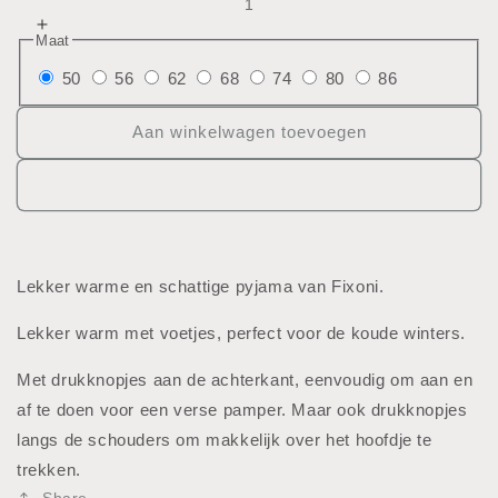
verlagen
Aantal
Maat
voor
verhogen
Pyjama
50
56
62
68
74
80
86
voor
onepiece
Pyjama
onepiece
Aan winkelwagen toevoegen
Lekker warme en schattige pyjama van Fixoni.
Lekker warm met voetjes, perfect voor de koude winters.
Met drukknopjes aan de achterkant, eenvoudig om aan en
af te doen voor een verse pamper. Maar ook drukknopjes
langs de schouders om makkelijk over het hoofdje te
trekken.
Share