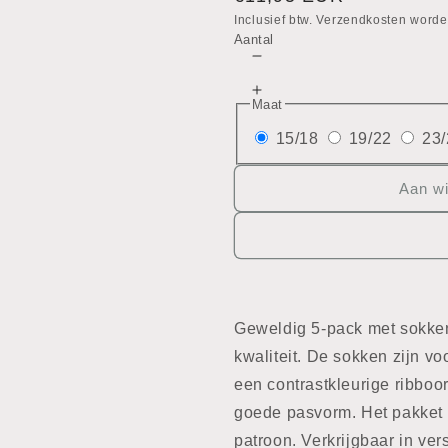
prijs
Inclusief btw. Verzendkosten worde
Aantal
Aantal
verlagen
Aantal
voor
Maat
verhogen
Sokken
voor
15/18
19/22
23/
-
Sokken
5Pcs
-
Aan w
5Pcs
Geweldig 5-pack met sokke
kwaliteit. De sokken zijn v
een contrastkleurige ribboo
goede pasvorm. Het pakket b
patroon. Verkrijgbaar in ve