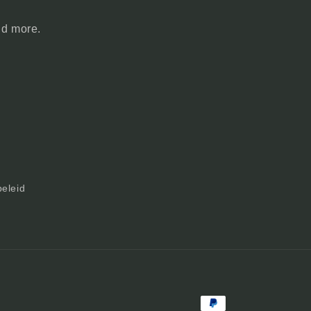
nd more.
beleid
Betaalmethoden