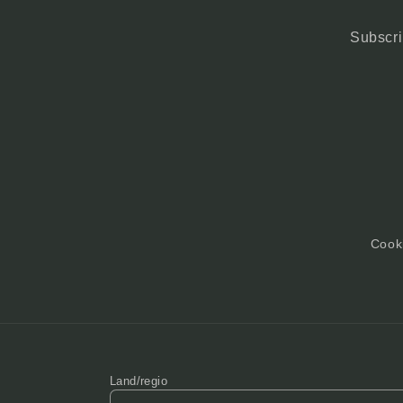
Subscri
Cooki
Land/regio