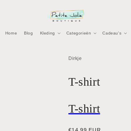
Home
Blog
Kleding
Categorieën
Cadeau's
ia
Dirkje
ia
nen
nen
aal
T-shirt
aal
T-shirt
Normale
€14,99 EUR