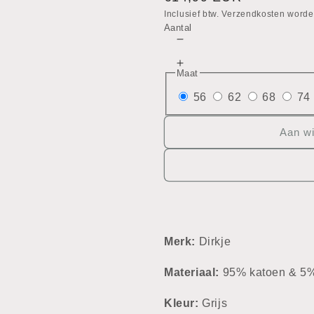
prijs
Inclusief btw. Verzendkosten worde
Aantal
Aantal
verlagen
Aantal
voor
Maat
verhogen
T-
voor
56
62
68
74
shirt
T-
shirt
Aan w
Merk:
Dirkje
Materiaal:
95% katoen & 5%
Kleur:
Grijs