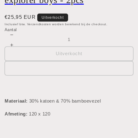
Normale
€25,95 EUR
Uitverkocht
prijs
Inclusief btw. Verzendkosten worden berekend bij de checkout.
Aantal
Aantal
verlagen
Aantal
voor
verhogen
Uitverkocht
Tatradoek
voor
-
Tatradoek
XL
-
-
XL
Garden
-
explorer
Garden
boys
explorer
Materiaal:
30% katoen & 70% bamboevezel
-
boys
2pcs
-
Afmeting:
120 x 120
2pcs