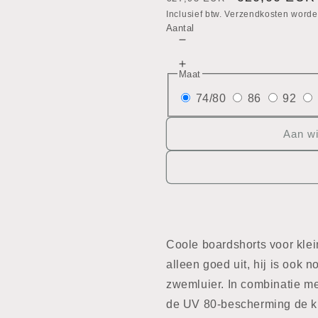
prijs
Inclusief btw. Verzendkosten worde
Aantal
Aantal
verlagen
Aantal
voor
Maat
verhogen
Zwemshort
voor
74/80
86
92
Zwemshort
Aan w
Coole boardshorts voor klein
alleen goed uit, hij is ook 
zwemluier. In combinatie m
de UV 80-bescherming de kl