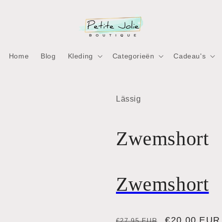
Home
Blog
Kleding
Categorieën
Cadeau's
ia
Lässig
ia
nen
nen
aal
Zwemshort
aal
Zwemshort
Normale
Aanbiedingsp
€20,00 EUR
€27,95 EUR