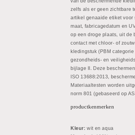
van de beschermende kledin
zelfs als er geen zichtbare 
artikel genaaide etiket voor
maat, fabricagedatum en UV
op een droge plaats, uit de 
contact met chloor- of zout
kledingstuk (PBM categorie 
gezondheids- en veiligheid
bijlage II. Deze bescherme
ISO 13688:2013, bescherme
Materiaaltesten worden uit
norm 801 (gebaseerd op AS
productkenmerken
Kleur:
wit en aqua