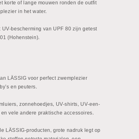
t korte of lange mouwen ronden de outfit
lezier in het water.
 UV-bescherming van UPF 80 zijn getest
1 (Hohenstein).
van LÄSSIG voor perfect zwemplezier
y's en peuters.
emluiers, zonnehoedjes, UV-shirts, UV-een-
en vele andere praktische accessoires.
alle LÄSSIG-producten, grote nadruk legt op
jke stoffen geteste materialen, een