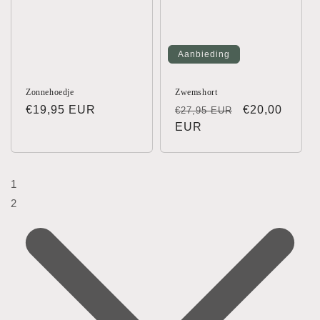
Aanbieding
Zonnehoedje
Zwemshort
Normale
€19,95 EUR
Normale
Aanbiedingsp
€20,00
€27,95 EUR
prijs
prijs
EUR
1
2