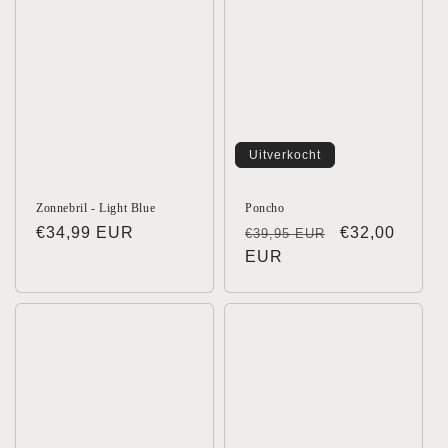
Uitverkocht
Zonnebril - Light Blue
Poncho
Normale
€34,99 EUR
Normale
Aanbiedingsp
€32,00
€39,95 EUR
prijs
prijs
EUR