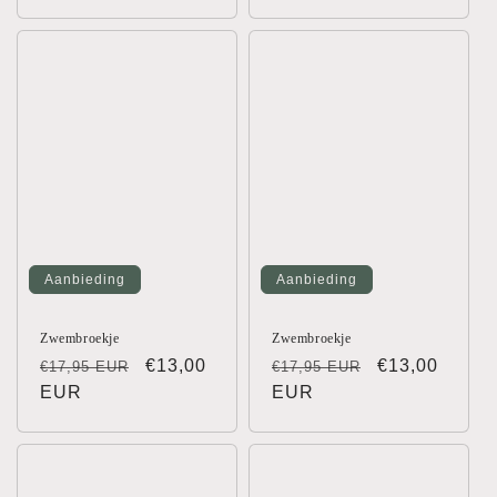
prijs
prijs
Aanbieding
Aanbieding
Zwembroekje
Zwembroekje
Normale
Aanbiedingsprijs
€13,00
Normale
Aanbiedingsp
€13,00
€17,95 EUR
€17,95 EUR
prijs
EUR
prijs
EUR