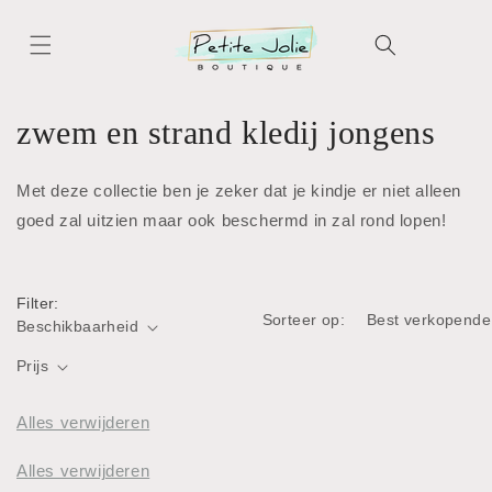
Meteen
naar de
content
C
zwem en strand kledij jongens
o
Met deze collectie ben je zeker dat je kindje er niet alleen
l
goed zal uitzien maar ook beschermd in zal rond lopen!
l
e
Filter:
Sorteer op:
Beschikbaarheid
c
Prijs
t
i
Alles verwijderen
e
Alles verwijderen