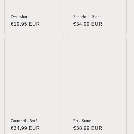
Zwemshort
Zonnebril - Stone
Normale
€19,95 EUR
Normale
€34,99 EUR
prijs
prijs
Zonnebril - Buff
Pet - Stone
Normale
€34,99 EUR
Normale
€38,99 EUR