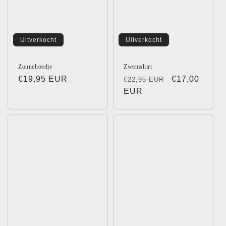
Uitverkocht
Uitverkocht
Zonnehoedje
Zwemshirt
Normale
€19,95 EUR
Normale
Aanbiedingsp
€17,00
€22,95 EUR
prijs
prijs
EUR