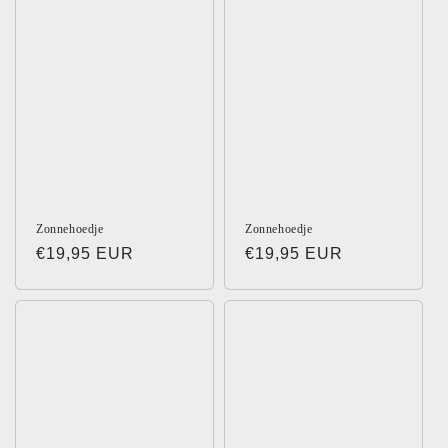
Zonnehoedje
Zonnehoedje
Normale
€19,95 EUR
Normale
€19,95 EUR
prijs
prijs