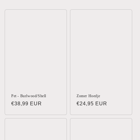
:
Pet - Burlwood/Shell
Zomer Hoedje
Normale
€38,99 EUR
Normale
€24,95 EUR
prijs
prijs